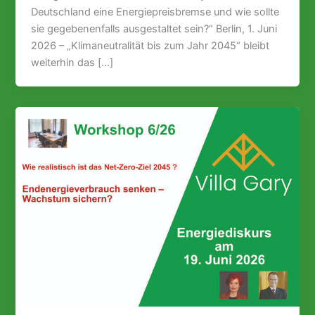
Deutschland eine Energiepreisbremse und wie sollte
sie gegebenenfalls ausgestaltet sein?“ Berlin, 1. Juni
2026 – „Klimaneutralität bis zum Jahr 2045“ bleibt
weiterhin das […]